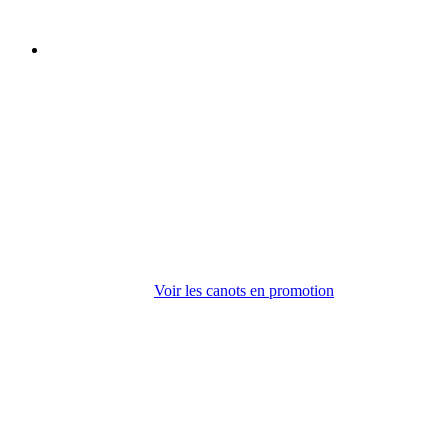
Nos canots haut de
gamme en rabais
Jusqu'à 25% de rabais sur les canots Rhéaume
!
Voir les canots en promotion