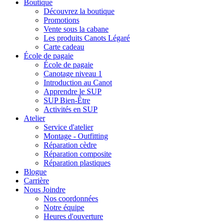
Boutique
Découvrez la boutique
Promotions
Vente sous la cabane
Les produits Canots Légaré
Carte cadeau
École de pagaie
École de pagaie
Canotage niveau 1
Introduction au Canot
Apprendre le SUP
SUP Bien-Être
Activités en SUP
Atelier
Service d'atelier
Montage - Outfitting
Réparation cèdre
Réparation composite
Réparation plastiques
Blogue
Carrière
Nous Joindre
Nos coordonnées
Notre équipe
Heures d'ouverture