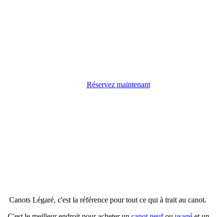
et de paddleboard
Vente et réparation
Cours de canot et de
planche à pagaie
Réservez maintenant
Canots Légaré, c'est la référence pour tout ce qui à trait au canot.
C'est le meilleur endroit pour acheter un
canot neuf
ou
usagé
et un